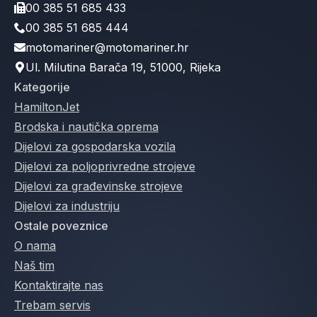
00 385 51 685 433
00 385 51 685 444
motomariner@motomariner.hr
Ul. Milutina Barača 19, 51000, Rijeka
Kategorije
HamiltonJet
Brodska i nautička oprema
Dijelovi za gospodarska vozila
Dijelovi za poljoprivredne strojeve
Dijelovi za građevinske strojeve
Dijelovi za industriju
Ostale poveznice
O nama
Naš tim
Kontaktirajte nas
Trebam servis